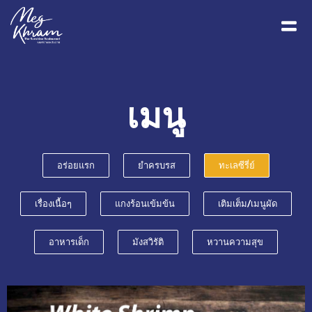
เมนู
อร่อยแรก
ยำครบรส
ทะเลซีรี่ย์
เรื่องเนื้อๆ
แกงร้อนเข้มข้น
เติมเต็ม/เมนูผัด
อาหารเด็ก
มังสวิรัติ
หวานความสุข