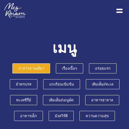
เมนู
อาหารจานเดียว
เรื่องเนื้อๆ
อร่อยแรก
ยำครบรส
แกงร้อนเข้มข้น
เติมเต็ม/ทะเล
ทะเลซีรี่ย์
เติมเต็ม/เมนูผัด
อาหารฮาลาล
อาหารเด็ก
มังสวิรัติ
หวานความสุข