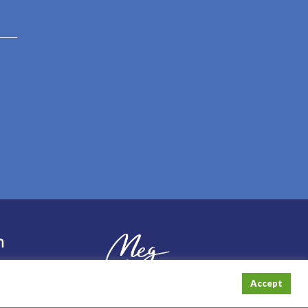
า
 - 24.00
Accept
ต๊ะ