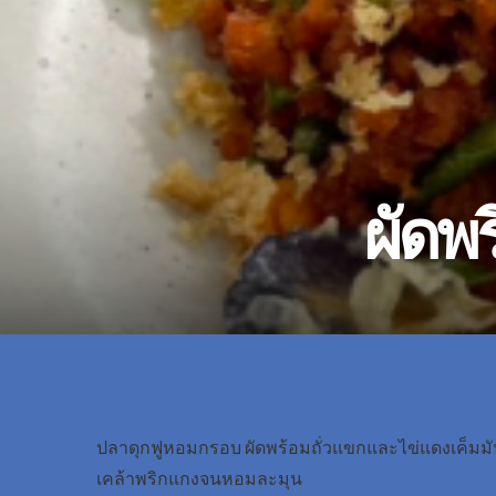
ผัดพ
ปลาดุกฟูหอมกรอบ ผัดพร้อมถั่วแขกและไข่แดงเค็มมั
เคล้าพริกแกงจนหอมละมุน