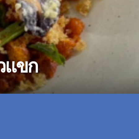
่วแขก