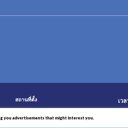
สถานที่ตั้ง
เวล
223 ถนนพระบารมี ต.ป่าตอง อ.กระทู้
16.00
ng you advertisements that might interest you.
จ.ภูเก็ต 83150
จองโ
แผนที่