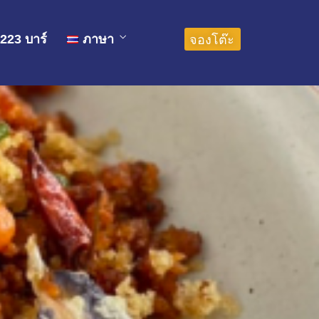
中文 (中国)
จองโต๊ะ
 223 บาร์
ภาษา
English
ไทย
中文 (中国)