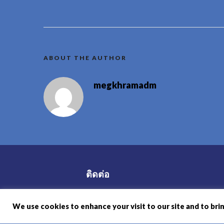
ABOUT THE AUTHOR
megkhramadm
ติดต่อ
+66 82 693 2426
We use cookies to enhance your visit to our site and to bri
reservation@megkhram.com