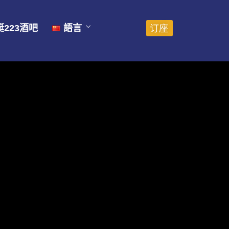
订座
223酒吧
語言
English
ไทย
中文 (中国)