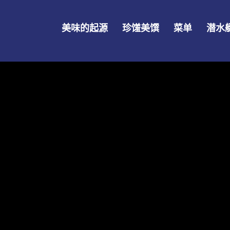
美味的起源
珍馐美馔
菜单
潜水艇