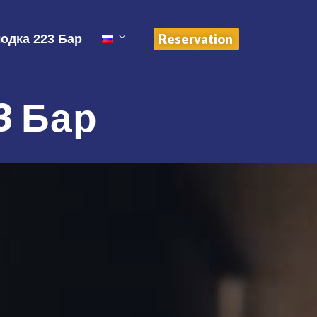
Reservation
одка 223 Бар
3 Бар