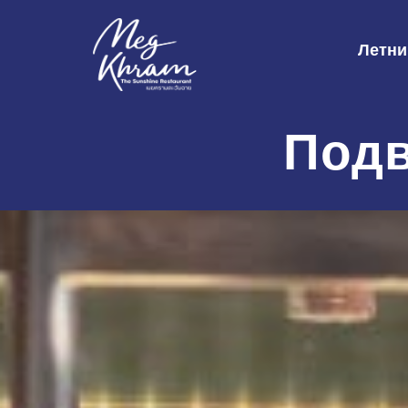
Летни
Подв